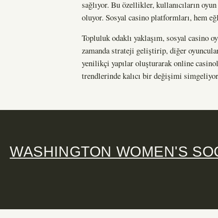
sağlıyor. Bu özellikler, kullanıcıların oyu
oluyor. Sosyal casino platformları, hem eğ
Topluluk odaklı yaklaşım, sosyal casino oy
zamanda strateji geliştirip, diğer oyuncula
yenilikçi yapılar oluşturarak online casin
trendlerinde kalıcı bir değişimi simgeliyor
WASHINGTON WOMEN'S SO