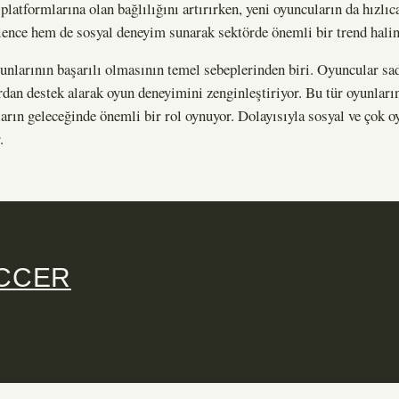
n platformlarına olan bağlılığını artırırken, yeni oyuncuların da hızl
lence hem de sosyal deneyim sunarak sektörde önemli bir trend halin
unlarının başarılı olmasının temel sebeplerinden biri. Oyuncular sad
rdan destek alarak oyun deneyimini zenginleştiriyor. Bu tür oyunları
oların geleceğinde önemli bir rol oynuyor. Dolayısıyla sosyal ve çok 
.
CCER