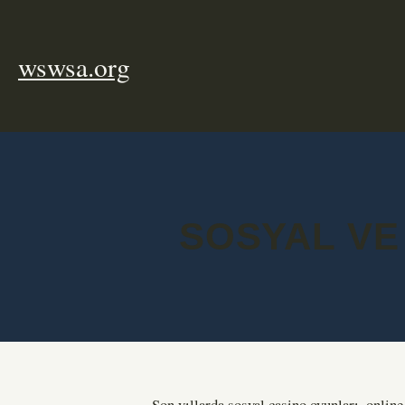
Skip
to
content
wswsa.org
SOSYAL VE
Son yıllarda sosyal casino oyunları, onlin