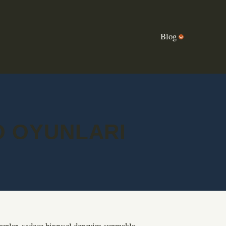
Blog
O OYUNLARI
oyunlar, sadece bireysel deneyim sunmakla