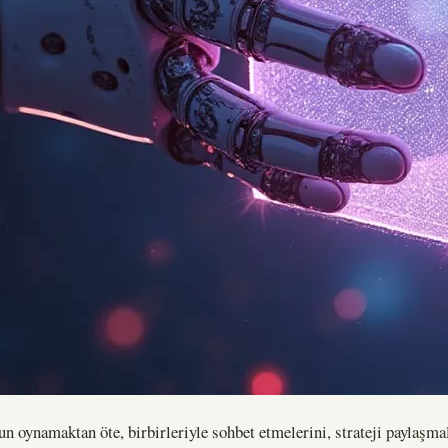
n oynamaktan öte, birbirleriyle sohbet etmelerini, strateji paylaşmal